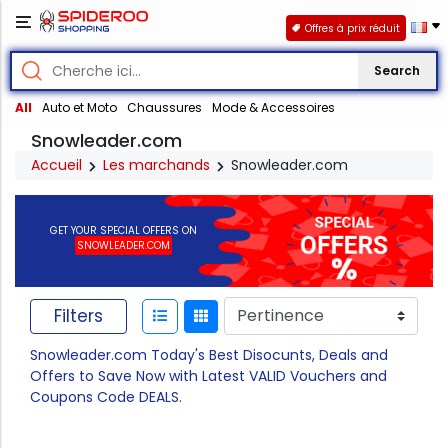
Offres à prix réduit
Search
All
Auto et Moto
Chaussures
Mode & Accessoires
Snowleader.com
Accueil
Les marchands
Snowleader.com
GET YOUR SPECIAL OFFERS ON
SNOWLEADER.COM
Filters
Snowleader.com Today's Best Disocunts, Deals and
Offers to Save Now with Latest VALID Vouchers and
Coupons Code DEALS.