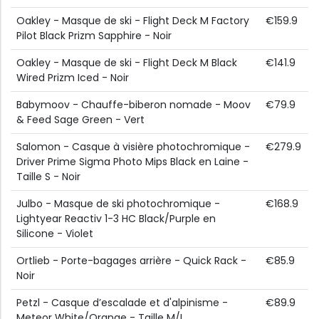
Oakley - Masque de ski - Flight Deck M Factory
€159.9
Pilot Black Prizm Sapphire - Noir
Oakley - Masque de ski - Flight Deck M Black
€141.9
Wired Prizm Iced - Noir
Babymoov - Chauffe-biberon nomade - Moov
€79.9
& Feed Sage Green - Vert
Salomon - Casque à visière photochromique -
€279.9
Driver Prime Sigma Photo Mips Black en Laine -
Taille S - Noir
Julbo - Masque de ski photochromique -
€168.9
Lightyear Reactiv 1-3 HC Black/Purple en
Silicone - Violet
Ortlieb - Porte-bagages arrière - Quick Rack -
€85.9
Noir
Petzl - Casque d’escalade et d'alpinisme -
€89.9
Meteor White/Orange - Taille M/L