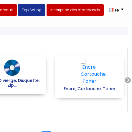
ix réduit
Top Selling
Inscription des marchands
FR
N
vierge, Disquette,
Zip...
Encre, Cartouche, Toner