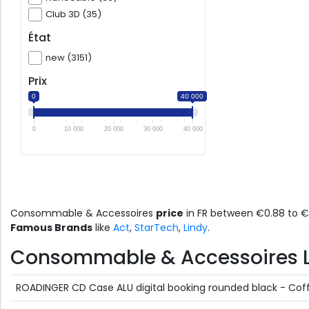
Club 3D (35)
État
new (3151)
Prix
0
40 000
0
10 000
20 000
30 000
40 000
Consommable & Accessoires
price
in FR between €0.88 to 
Famous Brands
like
Act
,
StarTech
,
Lindy
.
Consommable & Accessoires Lis
ROADINGER CD Case ALU digital booking rounded black - Cof