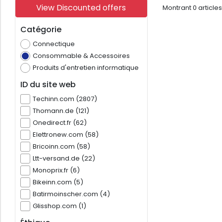
View Discounted offers
Montrant
0
article
Catégorie
Connectique
Consommable & Accessoires
Produits d'entretien informatique
ID du site web
Techinn.com (2807)
Thomann.de (121)
Onedirect.fr (62)
Elettronew.com (58)
Bricoinn.com (58)
Ltt-versand.de (22)
Monoprix.fr (6)
Bikeinn.com (5)
Batirmoinscher.com (4)
Glisshop.com (1)