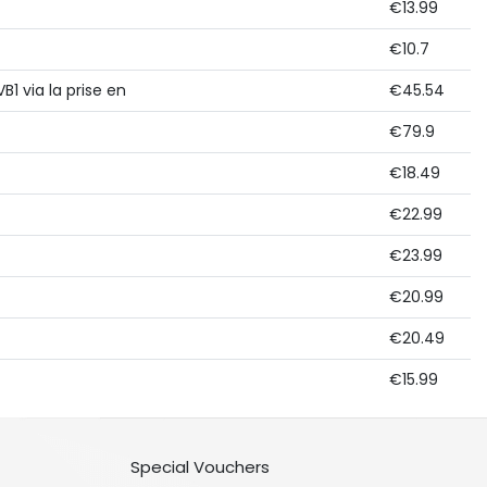
€13.99
€10.7
B1 via la prise en
€45.54
€79.9
€18.49
€22.99
€23.99
€20.99
€20.49
€15.99
Special Vouchers