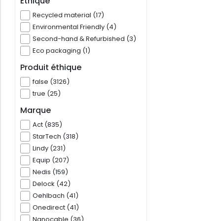
Éthique
Recycled material (17)
Environmental Friendly (4)
Second-hand & Refurbished (3)
Eco packaging (1)
Produit éthique
false (3126)
true (25)
Marque
Act (835)
StarTech (318)
Lindy (231)
Equip (207)
Nedis (159)
Delock (42)
Oehlbach (41)
Onedirect (41)
Nanocable (36)