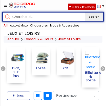
Offres à prix réduit
Search
All
Auto et Moto
Chaussures
Mode & Accessoires
JEUX ET LOISIRS
Accueil
Cadeaux & Fleurs
Jeux et Loisirs
Previous
DVD,
Livres
CD
Blu-
Billetterie
Ray
&
Sortie
Filters