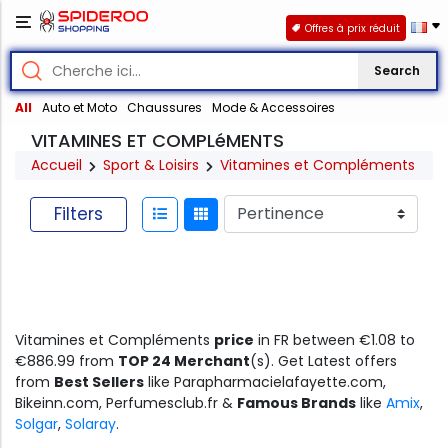
Offres à prix réduit
Search
All
Auto et Moto
Chaussures
Mode & Accessoires
VITAMINES ET COMPLéMENTS
Accueil
Sport & Loisirs
Vitamines et Compléments
Filters
Vitamines et Compléments
price
in FR between €1.08 to
€886.99 from
TOP 24 Merchant
(s). Get Latest offers
from
Best Sellers
like Parapharmacielafayette.com,
Bikeinn.com, Perfumesclub.fr &
Famous Brands
like
Amix
,
Solgar
,
Solaray
.