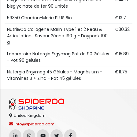
bisglycinate de fer 90 unités
59350 Chardon-Marie PLUS Bio
€13.7
Nutri&Co Collagène Marin Type 1 et 2 Peau &
€30.32
Articulations Saveur Pêche 190 g - Doypack 190
g
Laboratoire Nutergia Ergymag Pot de 90 Gélules
€15.89
- Pot 90 gélules
Nutergia Ergymag 45 Gélules - Magnésium -
€11.75
Vitamines B + Zinc - Pot 45 gélules
United Kingdom
info@spideroo.com