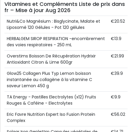
Vitamines et Compléments Liste de prix dans
fr – Mise à jour Aug 2026
Nutri&Co Magnésium : Bisglycinate, Malate et
€20.52
Liposomé 120 Gélules - Pot 120 gélules
HERBALGEM SIROP RESPIRATION -encombrement
€13.9
des voies respiratoires - 250 mL
Overstims Boisson De Récupération Hydrixir
€21.99
Antioxidant Citron & Lime 600gr
Glow25 Collagen Plus Typ Lemon boisson
€39.9
instantanée au collagène à la vitamine C
saveur Lemon 450 g
TA Energy - Pastilles Electrolytes (x12) Fruits
€9.9
Rouges & Caféine - Electrolytes
Eric Favre Nutrition Expert Iso Fusion Protein
€56.02
Complex
Solgar Iron Genlettm Capsules végétales de
€14.71