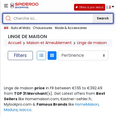
Offres à prix réduit
Search
All
Auto et Moto
Chaussures
Mode & Accessoires
LINGE DE MAISON
Accueil
Maison et Ameublement
Linge de maison
Filters
Linge de maison
price
in FR between €1.55 to €392.49
from
TOP 31 Merchant
(s). Get Latest offers from
Best
Sellers
like Homemaison.com, Kastner-oehler.fr,
Mylookpro.com &
Famous Brands
like
HomeMaison
,
Madura
,
Isacco
.