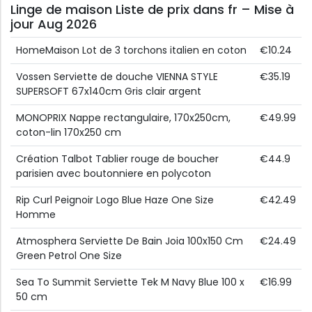
Linge de maison Liste de prix dans fr – Mise à
jour Aug 2026
HomeMaison Lot de 3 torchons italien en coton
€10.24
Vossen Serviette de douche VIENNA STYLE
€35.19
SUPERSOFT 67x140cm Gris clair argent
MONOPRIX Nappe rectangulaire, 170x250cm,
€49.99
coton-lin 170x250 cm
Création Talbot Tablier rouge de boucher
€44.9
parisien avec boutonniere en polycoton
Rip Curl Peignoir Logo Blue Haze One Size
€42.49
Homme
Atmosphera Serviette De Bain Joia 100x150 Cm
€24.49
Green Petrol One Size
Sea To Summit Serviette Tek M Navy Blue 100 x
€16.99
50 cm