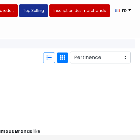
ix réduit
Top Selling
Inscription des marchands
FR
amous Brands
like .