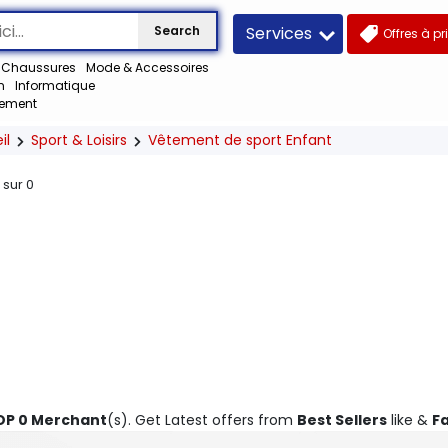
Services
Search
Offres à pr
Chaussures
Mode & Accessoires
n
Informatique
lement
il
Sport & Loisirs
Vêtement de sport Enfant
s sur
0
OP 0 Merchant
(s). Get Latest offers from
Best Sellers
like &
F