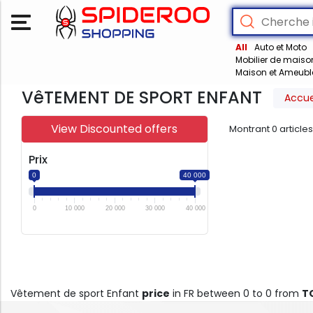
All
Auto et Moto
Mobilier de maiso
Maison et Ameub
VêTEMENT DE SPORT ENFANT
Accue
View Discounted offers
Montrant
0
article
Prix
0
40 000
0
10 000
20 000
30 000
40 000
Vêtement de sport Enfant
price
in FR between 0 to 0 from
T